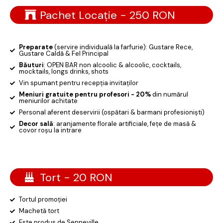
Pachet Locație - 250 RON
Preparate
(servire individuală la farfurie): Gustare Rece,
Gustare Caldă & Fel Principal
Băuturi
: OPEN BAR non alcoolic & alcoolic, cocktails,
mocktails, longs drinks, shots
Vin spumant pentru recepția invitaților
Meniuri gratuite pentru profesori - 20%
din numărul
meniurilor achitate
Personal aferent deservirii (ospătari & barmani profesioniști)
Decor sală
: aranjamente florale artificiale, fețe de masă &
covor roșu la intrare
Tort - 20 RON
Tortul promoției
Machetă tort
Este produs de Senneville