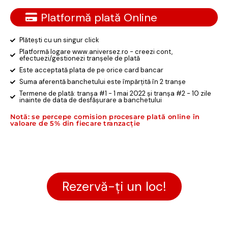
Platformă plată Online
Plătești cu un singur click
Platformă logare www.aniversez.ro - creezi cont,
efectuezi/gestionezi tranșele de plată
Este acceptată plata de pe orice card bancar
Suma aferentă banchetului este împărțită în 2 tranșe
Termene de plată: tranșa #1 - 1 mai 2022 și tranșa #2 - 10 zile
inainte de data de desfășurare a banchetului
Notă: se percepe comision procesare plată online în
valoare de 5% din fiecare tranzacție
Rezervă-ți un loc!