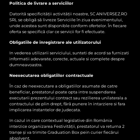
Politica de livrare a serviciilor
Datorită specificității activității noastre, SC ANIVERSEZ.RO
SRL se obligă să livreze Serviciile în ziua evenimentului,
unde acestea sunt disponible conform ofertelor. În fiecare
oferta se specifică clar ce servicii for fi efectuate.
Obligatiile de inregistrare ale utilizatorului
In vederea utilizarii serviciului, sunteti de acord sa furnizati
informatii adevarate, corecte, actuale si complete despre
dumneavoastra.
Neexecutarea obligatiilor contractuale
În caz de neexecutare a obligatiilor asumate de catre
beneficiar, prestatorul poate opta intre suspendarea
executarii prezentului contract sau rezilierea unilaterala a
contractului de plin drept, fără punere în intarziere si fara
implicarea instantelor de judecata.
In cazul in care contextual legislative din România
interzice organizarea Festivității, prestatorul va returna 2
tranșe și va trimite Graduation Box pein curier fiecărui
absolvent.