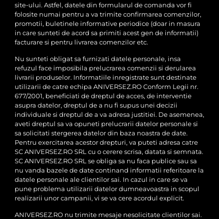
site-ului. Astfel, datele din formularul de comanda vor fi
folosite numai pentru a va trimite confirmarea comenzilor,
promotii, buletinele informative periodice (doar in masura
in care sunteti de acord sa primiti acest gen de informatii)
facturare si pentru livrarea comenzilor etc.
Nu sunteti obligat sa furnizati datele personale, insa
refuzul face imposibila prelucrarea comenzii si derularea
livrarii produselor. Informatiile inregistrate sunt destinate
utilizarii de catre echipa ANIVERSEZ.RO Conform Legii nr.
677/2001, beneficiati de dreptul de acces, de interventie
asupra datelor, dreptul de a nu fi supus unei decizii
individuale si dreptul de a va adresa justitiei. De asemenea,
aveti dreptul sa va opuneti prelucrarii datelor personale si
sa solicitati stergerea datelor din baza noastra de date.
Pentru exercitarea acestor drepturi, va puteti adresa catre
SC ANIVERSEZ.RO SRL cu o cerere scrisa, datata si semnata.
SC ANIVERSEZ.RO SRL se obliga sa nu faca publice sau sa
nu vanda bazele de date continand informatii referitoare la
datele personale ale clientilor sai. In cazul in care se va
pune problema utilizarii datelor dumneavoastra in scopul
realizarii unor campanii, vi se va cere acordul explicit.
ANIVERSEZ.RO nu trimite mesaje nesolicitate clientilor sai.