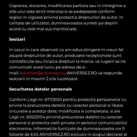
Copierea, stocarea, modificarea partiala sau in intregime a
site-ului este strict interzisa si se pedepseste conform
legilor in vigoare privind protectia drepturilor de autor. In
calitate de utilizator, dumneavoastra sunteti pe deplin
acord cu cele mai sus mentionate.
Sesizari
In cazul in care observati ca am adus atingere in vreun fel
asupra drepturilor de autor, produsele receptionate sunt
contrafacute sau incalca drepturi la marca, va rugam sa ne
comunicati acest lucru pe adresa de e-
mail:
banchet@aniversez.ro
. ANIVERSEZ.RO va raspunde
sesizarii in maxim 2 zile lucratoare.
Securitatea datelor personale
Conform Legii nr. 677/2001 pentru protectia persoanelor cu
privire la prelucrarea datelor cu caracter personal si libera
circulatie a acestor date, modificata si completata, si ale
Legii nr. 506/2004 privind prelucrarea datelor cu caracter
personal si protectia vietii private in sectorul comunicatiilor
electronice, informatiile furnizate de dumneavoastra vor fi
folosite de EAS ANIVERSEZ.RO exclusiv in scopul declarat al