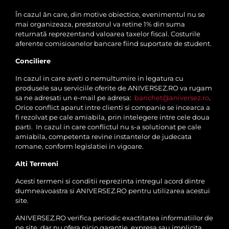
În cazul ăn care, din motive obiectice, evenimentul nu se
mai organizeaza, prestatorul va retine 1% din suma
returnată reprezentand valoarea taxelor fiscal. Costurile
aferente comisioanelor bancare fiind suportate de student.
Conciliere
In cazul in care aveti o nemultumire in legatura cu
produsele sau serviciile oferite de ANIVERSEZ.RO va rugam
sa ne adresati un e-mail pe adresa:
banchet@aniversez.ro
.
Orice conflict aparut intre clienti si companie se incearca a
fi rezolvat pe cale amiabila, prin intelegere intre cele doua
parti. In cazul in care conflictul nu s-a solutionat pe cale
amiabila, competenta revine instantelor de judecata
romane, conform legislatiei in vigoare.
Alti Termeni
Acesti termeni si conditii reprezinta intregul acord dintre
dumneavoastra si ANIVERSEZ.RO pentru utilizarea acestui
site.
ANIVERSEZ.RO verifica periodic exactitatea informatiilor de
pe site, dar nu ofera nicio garantie, expresa sau implicita,