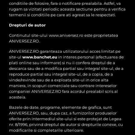
conditiile de folosire, fara o notificare prealabila. Astfel, va
rugam sa vizitati periodic aceasta sectiune pentru a verifica
termenii si conditiile pe care ati agreat sa le respectati.
Drepturi de autor
Continutul site-ului
www.aniversez.ro
este proprietatea
ANIVERSEZ.RO.
ANIVERSEZ.RO garanteaza utilizatorului acces limitat pe
site-ul
www.banchet.eu
in interes personal (efectuarea de
plati online sau informare) si nu ii confera dreptul de a
descarca sau de a modifica partial sau integral site-ul, de a
reproduce partial sau integral site-ul, de a copia, de a
vinde/revinde sau de a exploata site-ul in orice alta
maniera, in scopuri comerciale sau contrare intereselor
companiei ANIVERSEZ.RO fara acordul prealabil scris al
acesteia.
Bazele de date, programe, elemente de grafica, sunt
ANIVERSEZ.RO, sau, dupa caz, a furnizorilor produselor
oferite prin intermediul site-ului si este protejat de Legea
nr. 8/1996, privind dreptul de autor si drepturile conexe, cu
modificarile si completarile ulterioare.