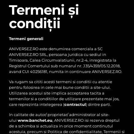
Termeni și
condiții
Termeni generali
ANIVERSEZ.RO este denumirea comerciala a SC
ANIVERSEZ.RO SRL, persoana juridica cu sediul in
Timisoara, Calea Circumvalatiunii, nr.2-4, inregistrata la
Registrul Comertului sub numarul nr. J35/4359/05.12.2018,
avand CUI 40256181, numita in continuare ANIVERSEZ.RO.
Va rugam sa cititi acesti termeni si conditii cu atentie
pentru folosirea in cele mai bune conditii a site-ului.
Utilizarea acestui site implica acceptarea tacita a
termenilor si a conditiilor de utilizare prezentate mai jos,
care reprezinta intelegerea (
contractul
) dintre parti.
In calitate de autor/ proprietar/ administrator al site-
ului
www.banchet.eu
, ANIVERSEZ.RO isi rezerva dreptul
de a schimba si actualiza in orice moment continutul
acestuia, precum si Politica de confidentialitate, Termenii si